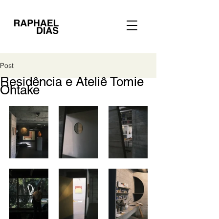
Post
Residência e Ateliê Tomie
Ohtake