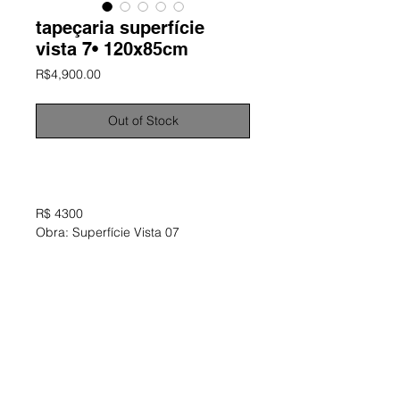
tapeçaria superfície
vista 7• 120x85cm
Price
R$4,900.00
Out of Stock
informações
R$ 4300
Obra: Superfície Vista 07
Tapeçaria produzida na técnica de
tufagem manual
Material: lã natural, sisal, algodão, fio
misto
Dimensões aproximadas: 120 x 85
cm
Obra única e assinada