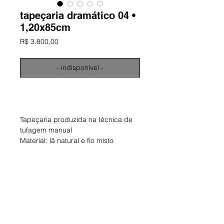
tapeçaria dramático 04 •
1,20x85cm
Preço
R$ 3.800,00
- indisponível -
informações
Tapeçaria produzida na técnica de
tufagem manual
Material: lã natural e fio misto
Dimensões aproximadas: 125 x 85
cm
Obra única e assinada
ano: 2025