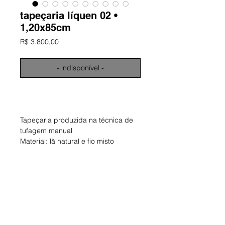
tapeçaria líquen 02 •
1,20x85cm
Preço
R$ 3.800,00
- indisponível -
informações
Tapeçaria produzida na técnica de
tufagem manual
Material: lã natural e fio misto
Dimensões aproximadas: 120 x 85
cm
Obra única e assinada
ano: 2025