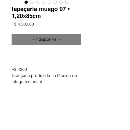
tapeçaria musgo 07 •
1,20x85cm
Preço
R$ 4.300,00
- indisponível -
informações
R$ 4300
Tapeçaria produzida na técnica de
tufagem manual
Material: lã natural, sisal e fio misto
Dimensões aproximadas: 120 x 85
cm
Obra única e assinada
ano: 2025