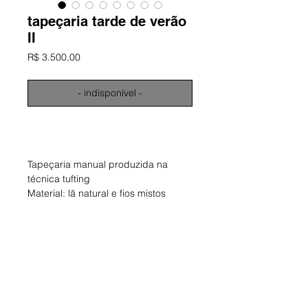
tapeçaria tarde de verão
II
Preço
R$ 3.500,00
- indisponível -
informações
Tapeçaria manual produzida na
técnica tufting
Material: lã natural e fios mistos
Dimensões aproximadas: 125 x 80
cm
Obra única e assinada
ano: 2024