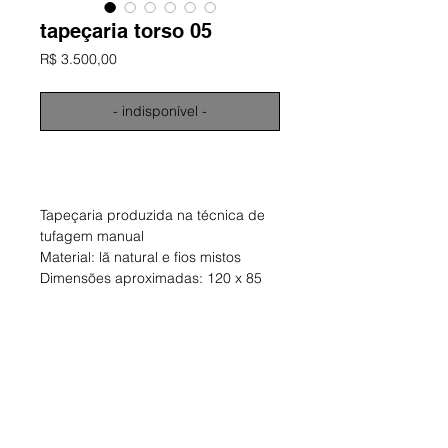
tapeçaria torso 05
Preço
R$ 3.500,00
- indisponível -
informações
Tapeçaria produzida na técnica de
tufagem manual
Material: lã natural e fios mistos
Dimensões aproximadas: 120 x 85
cm
Obra única e assinada
ano: 2024