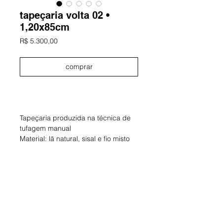
tapeçaria volta 02 •
1,20x85cm
Preço
R$ 5.300,00
comprar
informações
Tapeçaria produzida na técnica de
tufagem manual
Material: lã natural, sisal e fio misto
Dimensões aproximadas: 120 x 85
cm
Obra única e assinada
ano: 2025